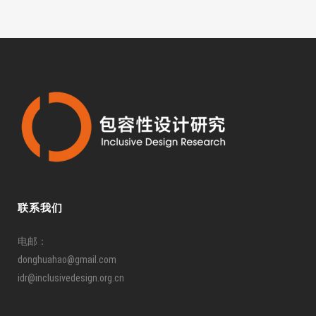
联系我们
电邮：
donghuahao@gmail.com
idr@inclusivedesign.org.cn